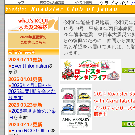
令和6年能登半島地震、令和元年
15号19号、平成30年西日本豪雨
28年熊本地震、東日本大震災の
2026年度更新の
らの復興のために、仲間から笑
ご案内はこちら
気と希望をお届けできれば、と
います。
2026.07.11更新
●
Event Information
を
更新
2026.04.01更新
●
2026年4月1日から
2026年度1期入会とな
ります
2026.03.23更新
●
2026年度更新のご案
内
を更新
2026.02.17更新
●
From RCOJ Office
を