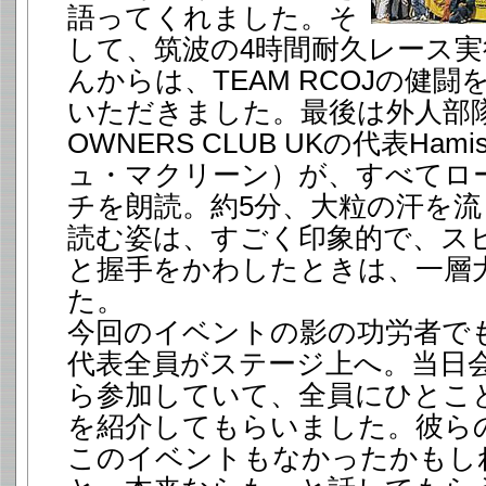
語ってくれました。そ
して、筑波の4時間耐久レース
んからは、TEAM RCOJの健
いただきました。最後は外人部隊
OWNERS CLUB UKの代表Hami
ュ・マクリーン）が、すべてロ
チを朗読。約5分、大粒の汗を
読む姿は、すごく印象的で、ス
と握手をかわしたときは、一層
た。
今回のイベントの影の功労者で
代表全員がステージ上へ。当日会
ら参加していて、全員にひとこ
を紹介してもらいました。彼ら
このイベントもなかったかもし