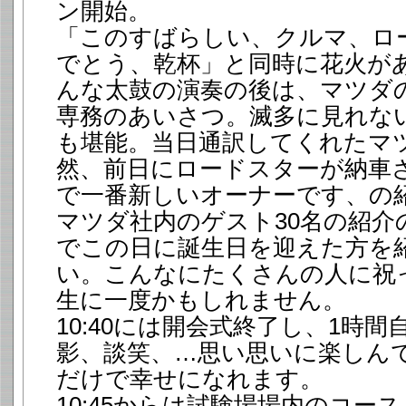
ン開始。
「このすばらしい、クルマ、ロー
でとう、乾杯」と同時に花火が
んな太鼓の演奏の後は、マツダ
専務のあいさつ。滅多に見れな
も堪能。当日通訳してくれたマ
然、前日にロードスターが納車
で一番新しいオーナーです、の
マツダ社内のゲスト30名の紹介
でこの日に誕生日を迎えた方を
い。こんなにたくさんの人に祝
生に一度かもしれません。
10:40には開会式終了し、1時
影、談笑、…思い思いに楽しん
だけで幸せになれます。
10:45からは試験場場内のコー