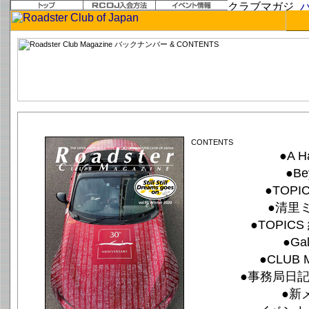
vol.95 Winter 2020「Still Still Dreams goes on」
●A H
●Be
●TOPI
●清里ミ
●TOPIC
●Gal
●CLUB 
●事務局日記 F
●新