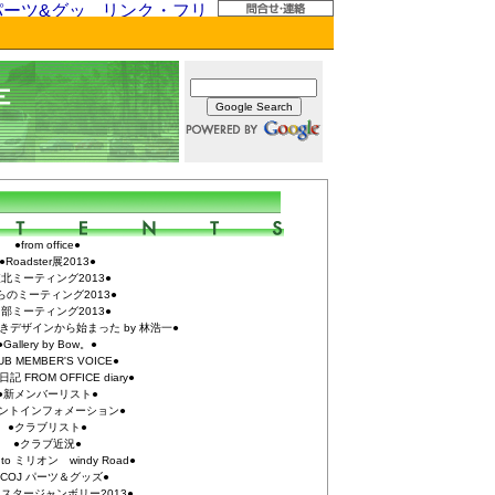
●from office●
●Roadster展2013●
東北ミーティング2013●
らのミーティング2013●
中部ミーティング2013●
きデザインから始まった by 林浩一●
●Gallery by Bow。●
UB MEMBER'S VOICE●
記 FROM OFFICE diary●
●新メンバーリスト●
ントインフォメーション●
●クラブリスト●
●クラブ近況●
to ミリオン windy Road●
RCOJ パーツ＆グッズ●
スタージャンボリー2013●