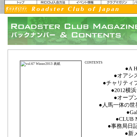
vol.67 Winter 2013「Defy Convention」
●A H
●オアシス
●チャリティフ
●2012
●オープン
●人馬一体の世界
●Ga
●CLUB 
●事務局日記 F
●新