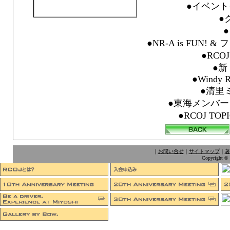
●イベント
●
●NR-A is FUN!
●RC
●新
●Windy R
●清里ミ
●東海メンバー
●RCOJ TO
｜
お問い合せ
｜
サイトマップ
｜
著
Copyright © 1