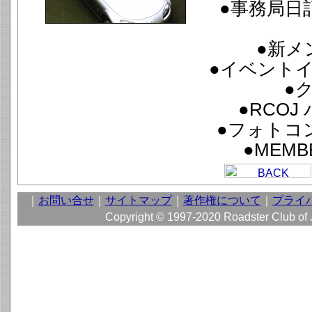
●事務局日記
●新メ
●イベント
●
●RCO
●フォトコ
●MEMB
｜
お問い合せ
｜
サイトマップ
｜
著作権について
｜
プライ
Copyright © 1997-2020 Roadster Club of Ja