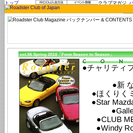
vol.56 Spring 2010「From Season to Season」
●チャリティフ
●新 
●ほくりくミ
●Star Maz
●Gall
●CLUB M
●Windy Ro