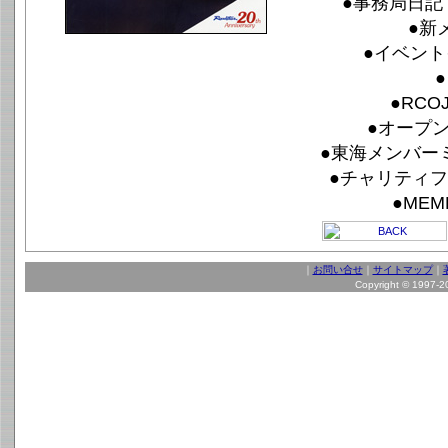
●事務局日記 F
●新
●イベント
●RCO
●オープン
●東海メンバーミ
●チャリティフリ
●MEM
｜
お問い合せ
｜
サイトマップ
｜
Copyright © 1997-202