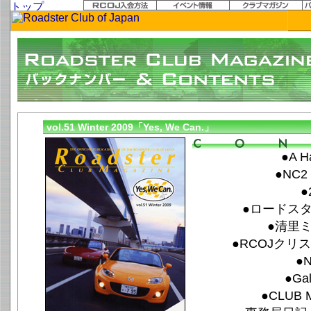
vol.51 Winter 2009「Yes, We Can.」
●A H
●NC
●
●ロードスタ
●清里ミ
●RCOJクリス
●N
●Gal
●CLUB 