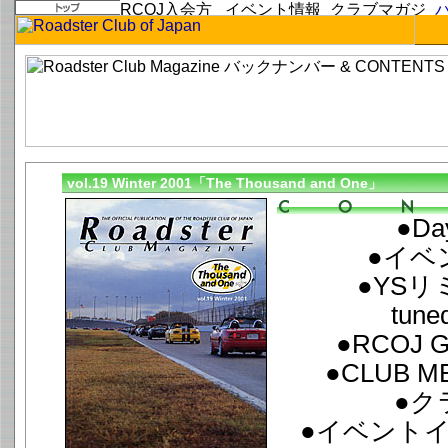
vol.19 Winter 2001「The Thousand and One」
●Da
●イベ
●YSリ
tune
●RCOJ G
●CLUB M
●ク
●イベント