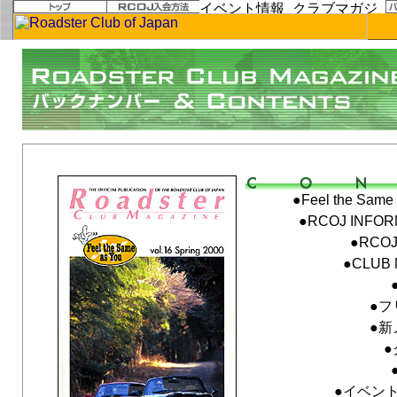
vol.16 Spring 2000「Feel the Same as You」
●Feel the S
●RCOJ INF
●RCOJ 
●CLUB 
●フ
●新
●
●イベン