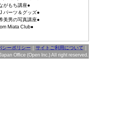
ながもち講座●
OJ パーツ＆グッズ●
希美男の写真講座●
om Miata Club●
バシーポリシー
｜
サイトご利用について
｜
pan Office (Open Inc.) All right reserved.