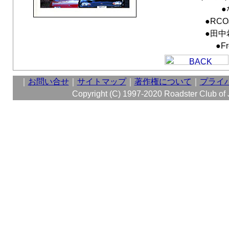
●
●RC
●田中
●Fr
｜
お問い合せ
｜
サイトマップ
｜
著作権について
｜
プライ
Copyright (C) 1997-2020 Roadster Club of Ja