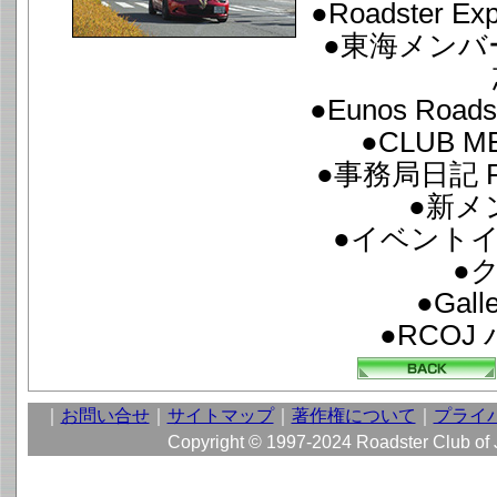
●Roadster Ex
●東海メンバー
●Eunos Roads
●CLUB M
●事務局日記 FR
●新メ
●イベント
●
●Gall
●RCO
｜
お問い合せ
｜
サイトマップ
｜
著作権について
｜
プライ
Copyright © 1997-2024 Roadster Club of Ja