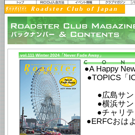
vol.111 Winter 2024「Never Fade Away」
●A Happy New
●TOPICS「
●広島サン
●横浜サン
●チャリテ
●ERFCお