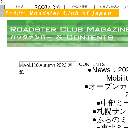
?
vol.110 Autumn 2023「Experiences Create Our Lives」
●News：20
Mobili
●オープン
●中部ミー
●札幌サン
●ふらのミ
●東北ミー