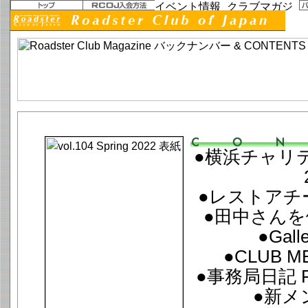
vol.104 Spring 2022「Smiles bring happiness.」
●横浜チャリ
●レストアチー
●田中さんを偲
●Gall
●CLUB M
●事務局日記 FR
●新メ