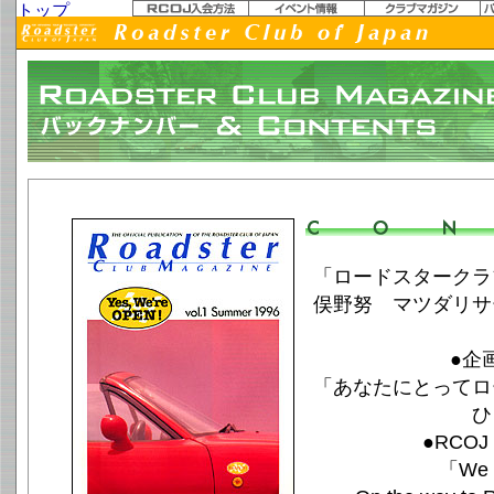
vol.1 Summer 1996「Yes, We're OPEN!」
「ロードスタークラ
俣野努 マツダリサ
●企
「あなたにとってロ
ひ
●RCOJ 
「We 