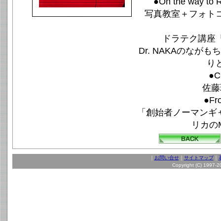
●On the way 
写真教室＋フォト
ドラテク講座
Dr. NAKAのな
り
●Cl
佐藤
●Fr
「創始者ノーマンギ
リカのM
｜
お問い合せ
｜
サイトマップ
｜
Copyright (C) 1997-20