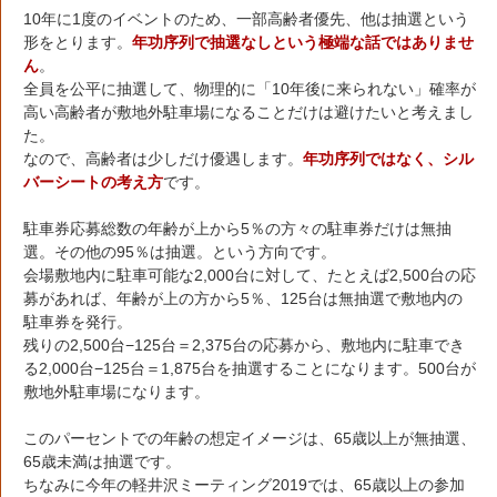
10年に1度のイベントのため、一部高齢者優先、他は抽選という
形をとります。
年功序列で抽選なしという極端な話ではありませ
ん
。
全員を公平に抽選して、物理的に「10年後に来られない」確率が
高い高齢者が敷地外駐車場になることだけは避けたいと考えまし
た。
なので、高齢者は少しだけ優遇します。
年功序列ではなく、シル
バーシートの考え方
です。
駐車券応募総数の年齢が上から5％の方々の駐車券だけは無抽
選。その他の95％は抽選。という方向です。
会場敷地内に駐車可能な2,000台に対して、たとえば2,500台の応
募があれば、年齢が上の方から5％、125台は無抽選で敷地内の
駐車券を発行。
残りの2,500台−125台＝2,375台の応募から、敷地内に駐車でき
る2,000台−125台＝1,875台を抽選することになります。500台が
敷地外駐車場になります。
このパーセントでの年齢の想定イメージは、65歳以上が無抽選、
65歳未満は抽選です。
ちなみに今年の軽井沢ミーティング2019では、65歳以上の参加