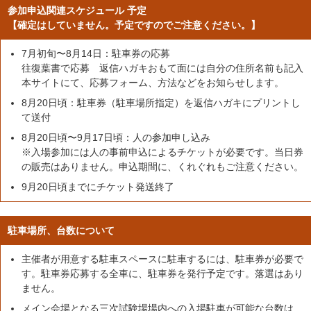
参加申込関連スケジュール 予定
【確定はしていません。予定ですのでご注意ください。】
7月初旬〜8月14日：駐車券の応募
往復葉書で応募 返信ハガキおもて面には自分の住所名前も記入
本サイトにて、応募フォーム、方法などをお知らせします。
8月20日頃：駐車券（駐車場所指定）を返信ハガキにプリントし
て送付
8月20日頃〜9月17日頃：人の参加申し込み
※入場参加には人の事前申込によるチケットが必要です。当日券
の販売はありません。申込期間に、くれぐれもご注意ください。
9月20日頃までにチケット発送終了
駐車場所、台数について
主催者が用意する駐車スペースに駐車するには、駐車券が必要で
す。駐車券応募する全車に、駐車券を発行予定です。落選はあり
ません。
メイン会場となる三次試験場場内への入場駐車が可能な台数は