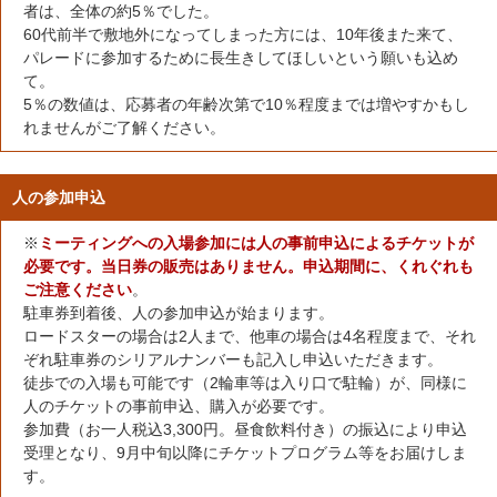
者は、全体の約5％でした。
60代前半で敷地外になってしまった方には、10年後また来て、
パレードに参加するために長生きしてほしいという願いも込め
て。
5％の数値は、応募者の年齢次第で10％程度までは増やすかもし
れませんがご了解ください。
人の参加申込
※
ミーティングへの入場参加には人の事前申込によるチケットが
必要です。当日券の販売はありません。申込期間に、くれぐれも
ご注意ください
。
駐車券到着後、人の参加申込が始まります。
ロードスターの場合は2人まで、他車の場合は4名程度まで、それ
ぞれ駐車券のシリアルナンバーも記入し申込いただきます。
徒歩での入場も可能です（2輪車等は入り口で駐輪）が、同様に
人のチケットの事前申込、購入が必要です。
参加費（お一人税込3,300円。昼食飲料付き）の振込により申込
受理となり、9月中旬以降にチケットプログラム等をお届けしま
す。