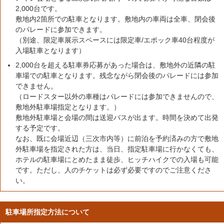
2,000台です。
敷地内2箇所での駐車となります。敷地内の車両は全車、閉会後
のパレードに参加できます。
（別途、限定車展示スペースには限定車/エポック車40台程度が
入場駐車となります）
2,000台を超える駐車券応募があった場合は、敷地外の近隣の駐
車場での駐車となります。残念ながら閉会後のパレードには参加
できません。
（ロードスター以外の車種はパレードには参加できませんので、
敷地外駐車場指定となります。）
敷地外駐車場と会場の間は送迎バスが出ます。時間を決めて出発
する予定です。
なお、既に会場近辺（三次市内等）に前泊を予約済みの方で敷地
外駐車場を指定された方は、当日、指定駐車場に行かなくても、
ホテルの駐車場にとめたまま徒歩、ヒッチハイクでの入場も可能
です。ただし、人のチケットは必ず必要ですのでご注意くださ
い。
駐車場所指定方法について