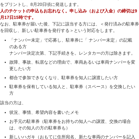
をプリントし、8月20日頃に発送します。
人のチケットの申込もお忘れなく。申し込み（および入金）の締切は9
月17日15時です。
なお、駐車券が届いた後、下記に該当する方には、＜発行済みの駐車券
を回収し、新しい駐車券を発行する＞という対応をします。
「ナンバー未定」で応募し、駐車券に「 ナンバー未定」の記載
のある方
ナンバー決定次第、下記手続きを。レンタカーの方は除きます。
故障、事故、転居などの理由で、車両あるいは車両ナンバーを変
更したい方
都合で参加できなくなり、駐車券を知人に譲渡したい方
駐車券を保有している知人と、駐車券（スペース）を交換したい
方
該当の方は、
状況、事情、希望内容を書いたメモ
お手元の駐車券（駐車券をお持ちの知人への譲渡、交換の場合
は、その知人の方の駐車券も）
新しいハガキ（おもてに住所宛名、新たな車両のナンバーを記入