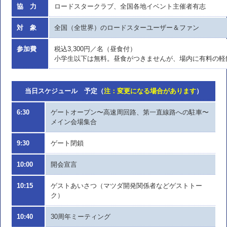
協 力
ロードスタークラブ、全国各地イベント主催者有志
対 象
全国（全世界）のロードスターユーザー＆ファン
参加費
税込3,300円／名（昼食付）
小学生以下は無料。昼食がつきませんが、場内に有料の軽
当日スケジュール 予定（
注：変更になる場合があります
）
6:30
ゲートオープン〜高速周回路、第一直線路への駐車〜
メイン会場集合
9:30
ゲート閉鎖
10:00
開会宣言
10:15
ゲストあいさつ（マツダ開発関係者などゲストトー
ク）
10:40
30周年ミーティング