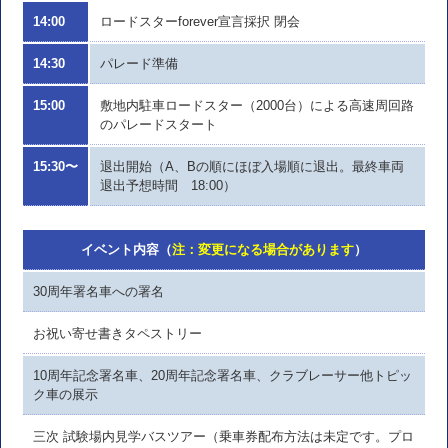
14:00
ロードスターforever宣言採択 閉会
14:30
パレード準備
15:00
敷地内駐車ロードスター（2000台）による高速周回路
のパレードスタート
15:30〜
退出開始（A、Bの順にほぼ入場順に退出。最終車両
退出予想時間 18:00）
イベント内容（
注：変更になる場合があります
）
30周年署名車への署名
お祝い寄せ書きタペストリー
10周年記念署名車、20周年記念署名車、クラブレーサー他トピッ
ク車の展示
三次 試験場内見学バスツアー（乗車券配布方法は未定です。プロ