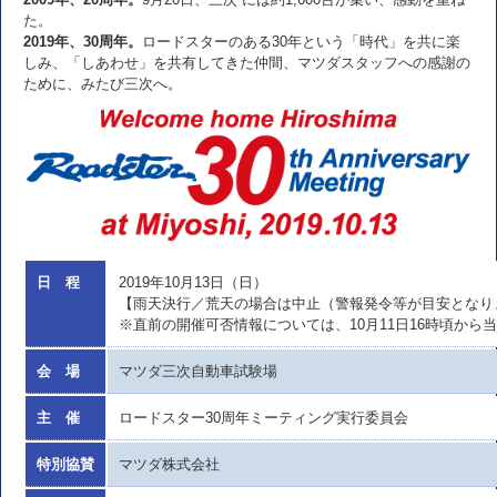
た。
2019年、30周年。
ロードスターのある30年という「時代」を共に楽
しみ、「しあわせ」を共有してきた仲間、マツダスタッフへの感謝の
ために、みたび三次へ。
日 程
2019年10月13日（日）
【雨天決行／荒天の場合は中止（警報発令等が目安となり
※直前の開催可否情報については、10月11日16時頃から
会 場
マツダ三次自動車試験場
主 催
ロードスター30周年ミーティング実行委員会
特別協賛
マツダ株式会社