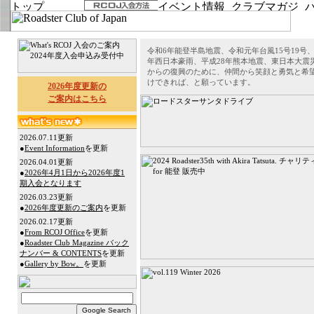
令和6年能登半島地震、令和元年台風15号19号、
年西日本豪雨、平成28年熊本地震、東日本大震
からの復興のために、仲間から笑顔と勇気と希
けできれば、と願っています。
2026年度更新の
ご案内はこちら
2026.07.11更新
●
Event Information
を更新
2026.04.01更新
●
2026年4月1日から2026年度1
期入会となります
2026.03.23更新
●
2026年度更新のご案内
を更新
2026.02.17更新
●
From RCOJ Office
を更新
●
Roadster Club Magazine バック
ナンバー & CONTENTS
を更新
●
Gallery by Bow。
を更新