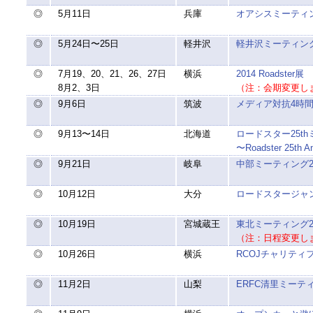
◎
5月11日
兵庫
オアシスミーティン
◎
5月24日〜25日
軽井沢
軽井沢ミーティング
◎
7月19、20、21、26、27日
横浜
2014 Roadster展
8月2、3日
（注：会期変更し
◎
9月6日
筑波
メディア対抗4時
◎
9月13〜14日
北海道
ロードスター25t
〜Roadster 25th
◎
9月21日
岐阜
中部ミーティング20
◎
10月12日
大分
ロードスタージャン
◎
10月19日
宮城蔵王
東北ミーティング20
（注：日程変更し
◎
10月26日
横浜
RCOJチャリティフリ
◎
11月2日
山梨
ERFC清里ミーテ