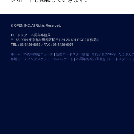
© OPEN INC. All Rights Reserved.
ロードスター25周年事務局
〒156-0054 東京都世田谷区桜丘4-24-23-601 RCOJ事務局内
TEL：03-3426-6069／FAX：03-3426-6076
ホーム
|
25周年関連ニュース
|
新型ロードスター情報
|
それぞれのStory
|
たくさんのS
各地ミーティングスケジュール＆レポート
|
25周年お祝い寄書き
|
ロードスターミ