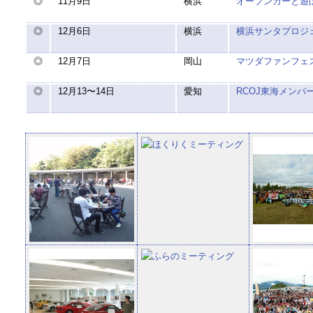
◎
11月9日
横浜
オープンカーと遊ぼ
◎
12月6日
横浜
横浜サンタプロジ
◎
12月7日
岡山
マツダファンフェス
◎
12月13〜14日
愛知
RCOJ東海メンバー