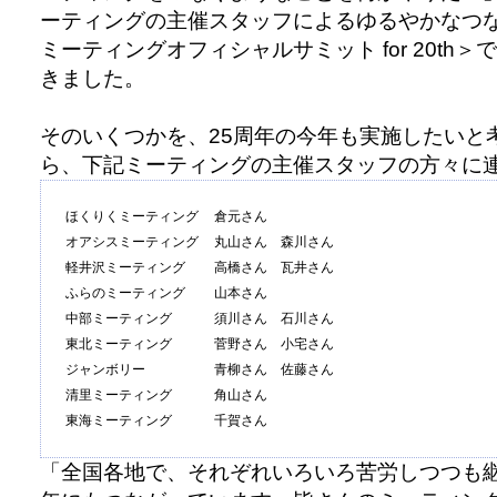
ーティングの主催スタッフによるゆるやかなつ
ミーティングオフィシャルサミット for 20th
きました。
そのいくつかを、25周年の今年も実施したいと考
ら、下記ミーティングの主催スタッフの方々に
ほくりくミーティング
倉元さん
オアシスミーティング
丸山さん 森川さん
軽井沢ミーティング
高橋さん 瓦井さん
ふらのミーティング
山本さん
中部ミーティング
須川さん 石川さん
東北ミーティング
菅野さん 小宅さん
ジャンボリー
青柳さん 佐藤さん
清里ミーティング
角山さん
東海ミーティング
千賀さん
「全国各地で、それぞれいろいろ苦労しつつも継