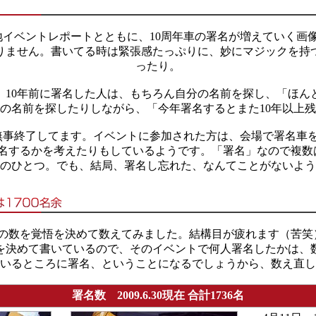
3には各地イベントレポートとともに、10周年車の署名が増えて
わりません。書いてる時は緊張感たっぷりに、妙にマジックを持
ったり。
10年前に署名した人は、もちろん自分の名前を探し、「ほん
の名前を探したりしながら、「今年署名するとまた10年以上
無事終了してます。イベントに参加された方は、会場で署名車
名するかを考えたりもしているようです。「署名」なので複数
のひとつ。でも、結局、署名し忘れた、なんてことがないよう
数を覚悟を決めて数えてみました。結構目が疲れます（苦笑）。総
を決めて書いているので、そのイベントで何人署名したかは、
いるところに署名、ということになるでしょうから、数え直し
署名数 2009.6.30現在 合計1736名