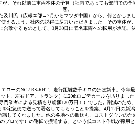
が、それ以前に車両本体の予算（社内であっても部門での予
態。
た及川氏（広報本部→7月からマツダ中国）から、何とかしま
て使えるよう、社内の説得に尽力いただきました。その車体が
に合致するものとして、3月30日に署名車両への転用が承認、
ローのNC2 RS-RHT。走行距離数千キロのほぼ新車。今
ネット、左右ドア、トランク）に20thロゴデカールを貼りました
門業者による見積もり総額120万円！）でした。削減のため、船
を宅急便で送って署名してもらうことを提案。4月12日の新
承諾してくれました。他の各地への搬送も、コストダウンのた
のプロです）の運転で搬送する、という低コスト作戦が採用と