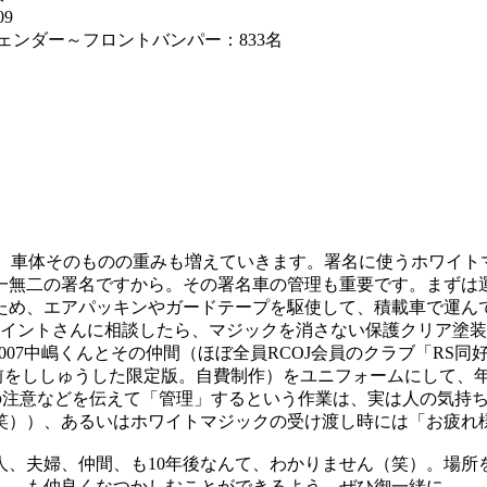
9
ェンダー～フロントバンパー：833名
車体そのものの重みも増えていきます。署名に使うホワイト
一無二の署名ですから。その署名車の管理も重要です。まずは
ため、エアパッキンやガードテープを駆使して、積載車で運ん
イントさんに相談したら、マジックを消さない保護クリア塗装
007中嶋くんとその仲間（ほぼ全員RCOJ会員のクラブ「RS
名前をししゅうした限定版。自費制作）をユニフォームにして、
注意などを伝えて「管理」するという作業は、実は人の気持
笑））、あるいはホワイトマジックの受け渡し時には「お疲れ
、夫婦、仲間、も10年後なんて、わかりません（笑）。場所を
も仲良くなつかしむことができるよう、ぜひ御一緒に。