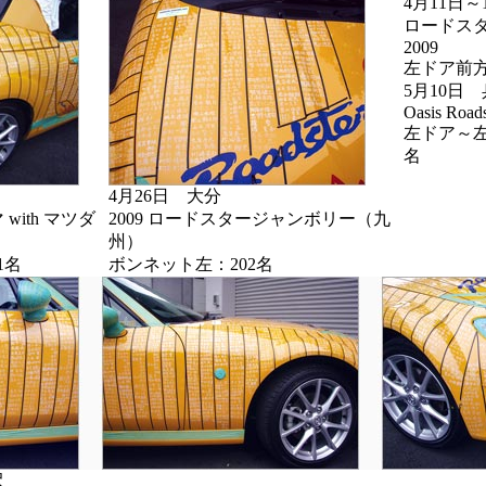
4月11日～
ロードス
2009
左ドア前方
5月10日
Oasis Road
左ドア～左
名
4月26日 大分
with マツダ
2009 ロードスタージャンボリー（九
州）
1名
ボンネット左：202名
沢